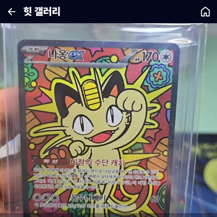
힛 갤러리