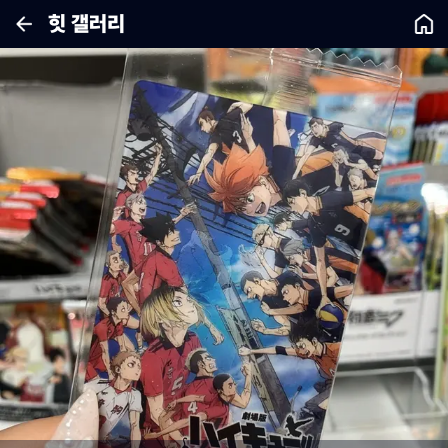
힛 갤러리