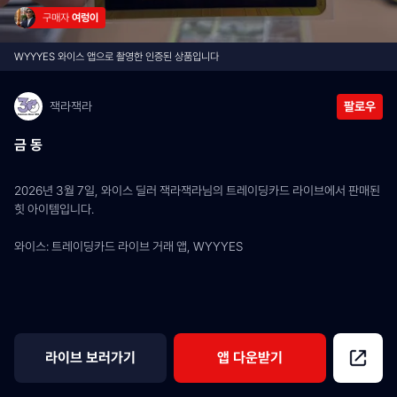
구매자 
여렁이
WYYYES 와이스 앱으로 촬영한 인증된 상품입니다
잭라잭라
팔로우
금 동
2026년 3월 7일, 와이스 딜러 잭라잭라님의 트레이딩카드 라이브에서 판매된 
힛 아이템입니다.
와이스: 트레이딩카드 라이브 거래 앱, WYYYES
라이브 보러가기
앱 다운받기