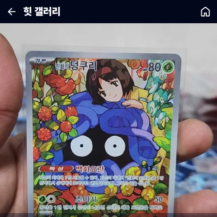
힛 갤러리