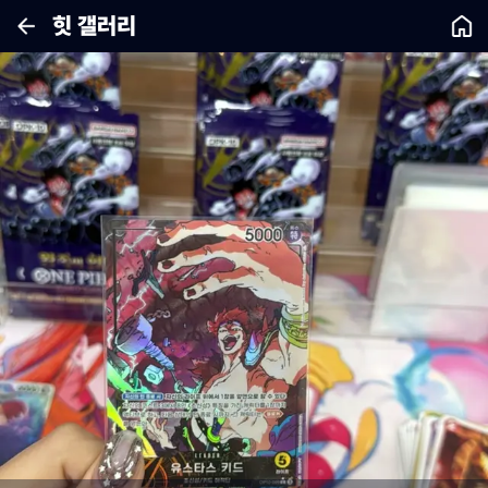
힛 갤러리