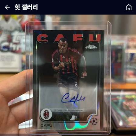
힛 갤러리