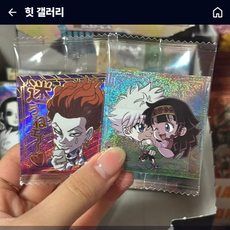
힛 갤러리