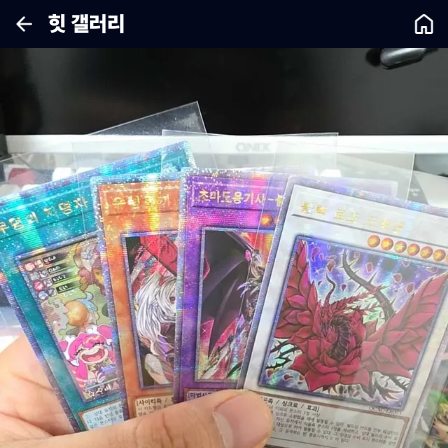
힛 갤러리