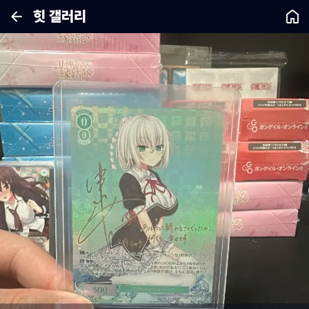
힛 갤러리