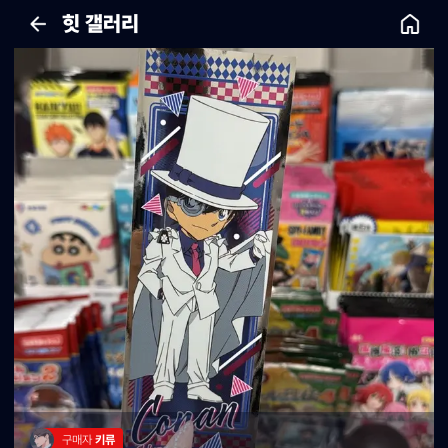
힛 갤러리
구매자 
키류