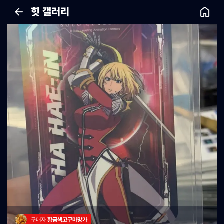
힛 갤러리
구매자 
황금색고구마망가