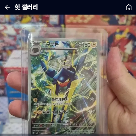
힛 갤러리