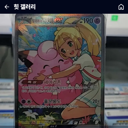
힛 갤러리