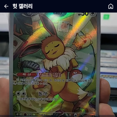
힛 갤러리