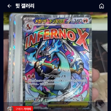
힛 갤러리
구매자 
가지띠