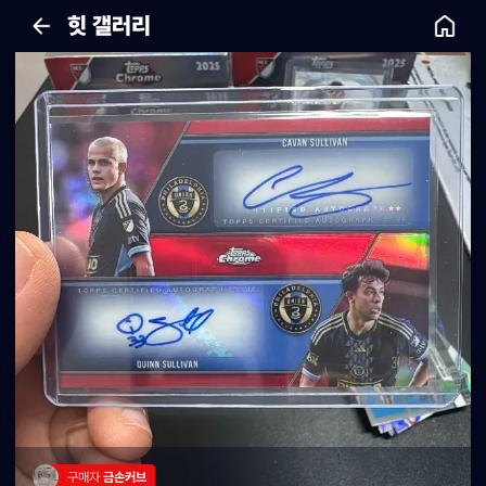
힛 갤러리
구매자 
금손커브