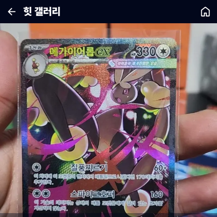
힛 갤러리