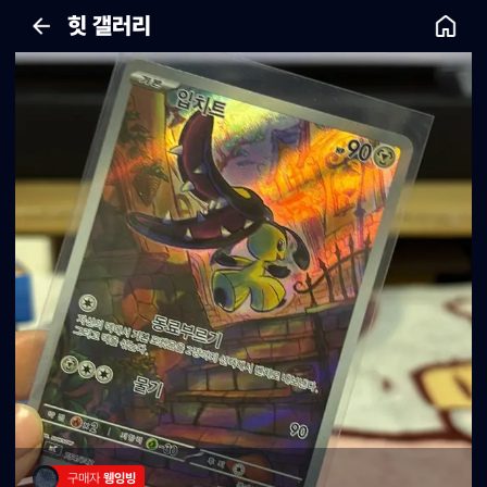
힛 갤러리
구매자 
웽잉빙