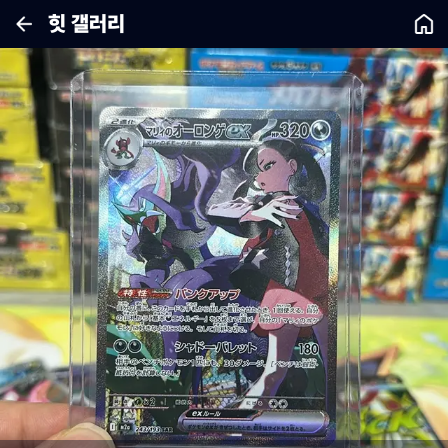
힛 갤러리