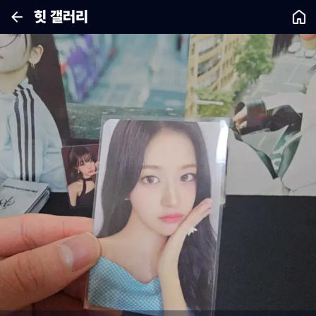
힛 갤러리