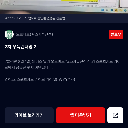
WYYYES 와이스 앱으로 촬영한 인증된 상품입니다
오르비트(월스카울산점)
팔로우
2차 무득랜더밍 2
2026년 3월 1일, 와이스 딜러 오르비트(월스카울산점)님의 스포츠카드 라이
브에서 공유된 힛 아이템입니다.
와이스: 스포츠카드 라이브 거래 앱, WYYYES
라이브 보러가기
앱 다운받기