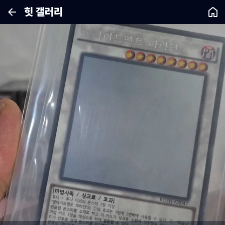
힛 갤러리