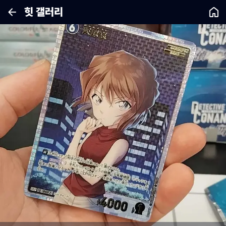
힛 갤러리