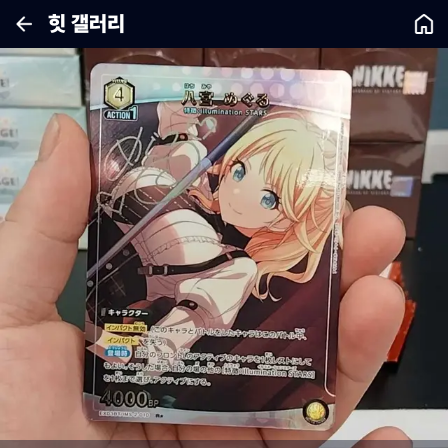
힛 갤러리