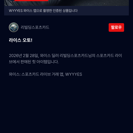
WYYYES 와이스 앱으로 촬영한 인증된 상품입니다
리빌딩스포츠카드
팔로우
라이스 오토!
2026년 2월 28일, 와이스 딜러 리빌딩스포츠카드님의 스포츠카드 라이
브에서 판매된 힛 아이템입니다.
와이스: 스포츠카드 라이브 거래 앱, WYYYES