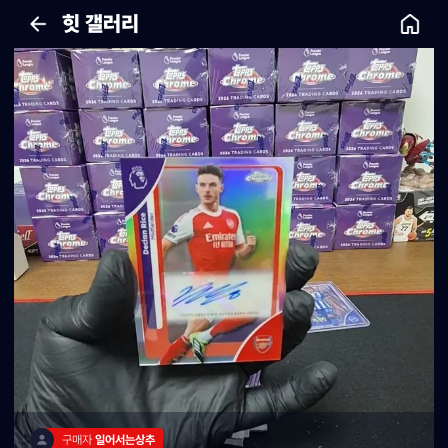
힛 갤러리
구매자 
일어서는상추