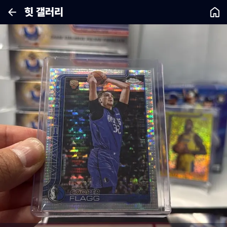
힛 갤러리