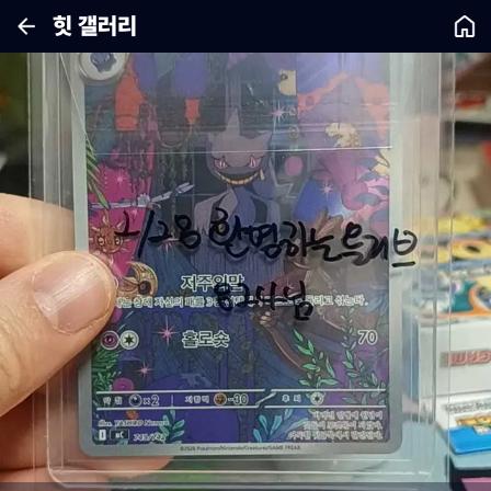
힛 갤러리