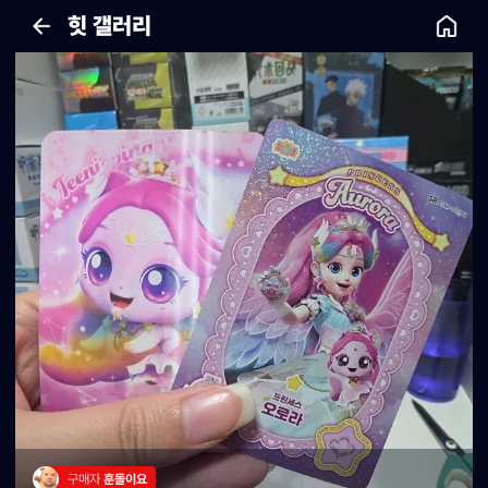
힛 갤러리
구매자 
훈돌이요