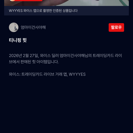
WYYYES 와이스 앱으로 촬영한 인증된 상품입니다
엄마이건사야해
팔로우
티니핑 힛
2026년 2월 27일, 와이스 딜러 엄마이건사야해님의 트레이딩카드 라이
브에서 판매된 힛 아이템입니다.
와이스: 트레이딩카드 라이브 거래 앱, WYYYES