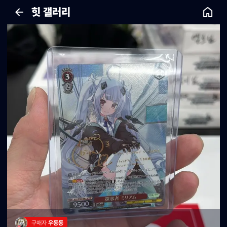
힛 갤러리
구매자 
우동동