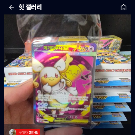
힛 갤러리
구매자 
젤라또