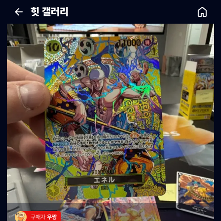
힛 갤러리
구매자 
우짱