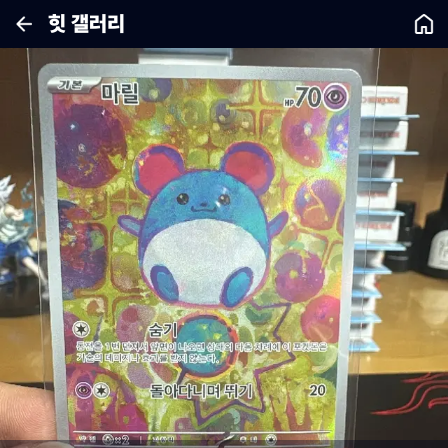
힛 갤러리