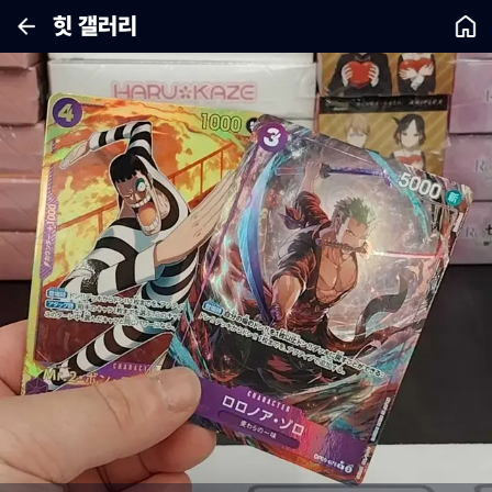
힛 갤러리