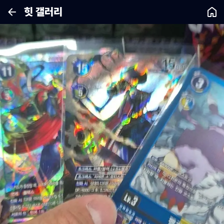
힛 갤러리