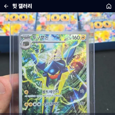
힛 갤러리