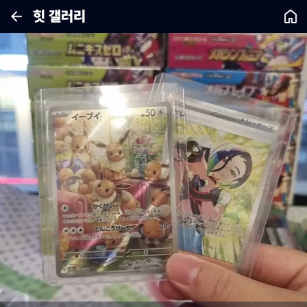
힛 갤러리