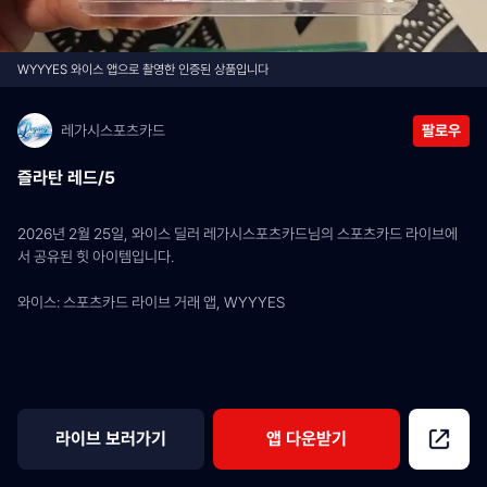
WYYYES 와이스 앱으로 촬영한 인증된 상품입니다
레가시스포츠카드
팔로우
즐라탄 레드/5
2026년 2월 25일, 와이스 딜러 레가시스포츠카드님의 스포츠카드 라이브에
서 공유된 힛 아이템입니다.
와이스: 스포츠카드 라이브 거래 앱, WYYYES
라이브 보러가기
앱 다운받기