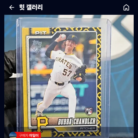
힛 갤러리
구매자 
마일이