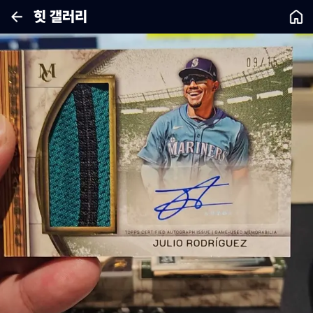
힛 갤러리