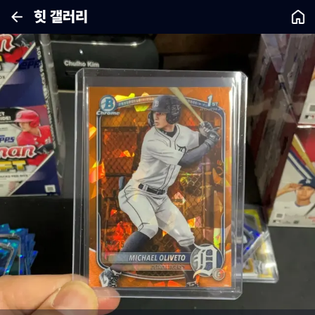
힛 갤러리