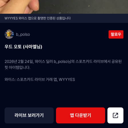
WYYYES 와이스 앱으로 촬영한 인증된 상품입니다
b_polso
팔로우
우드 오토 (사마엘님)
2026년 2월 24일, 와이스 딜러 b_polso님의 스포츠카드 라이브에서 공유된 
힛 아이템입니다.
와이스: 스포츠카드 라이브 거래 앱, WYYYES
라이브 보러가기
앱 다운받기