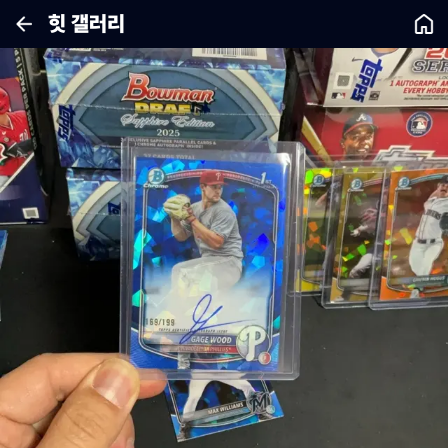
힛 갤러리