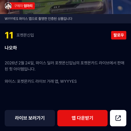
구매자 
엄마리
WYYYES 와이스 앱으로 촬영한 인증된 상품입니다
포켓몬신입
팔로우
나오하
2026년 2월 24일, 와이스 딜러 포켓몬신입님의 포켓몬카드 라이브에서 판매
된 힛 아이템입니다.
와이스: 포켓몬카드 라이브 거래 앱, WYYYES
라이브 보러가기
앱 다운받기