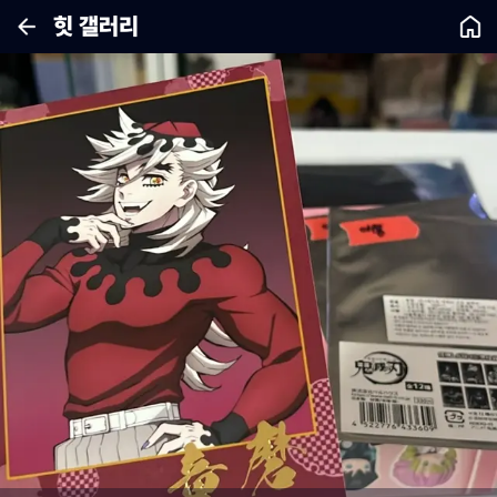
힛 갤러리