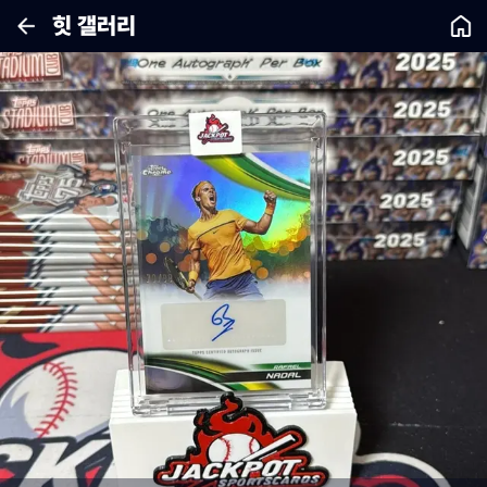
힛 갤러리