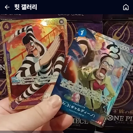
힛 갤러리