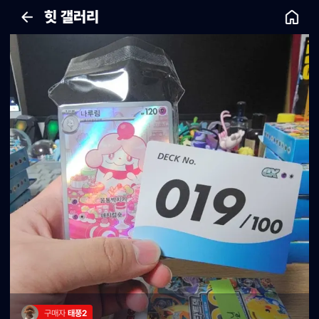
힛 갤러리
구매자 
태풍2