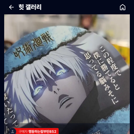
힛 갤러리
구매자 
행동하는람부탄852