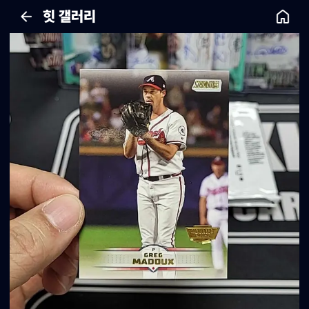
힛 갤러리