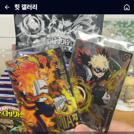
힛 갤러리