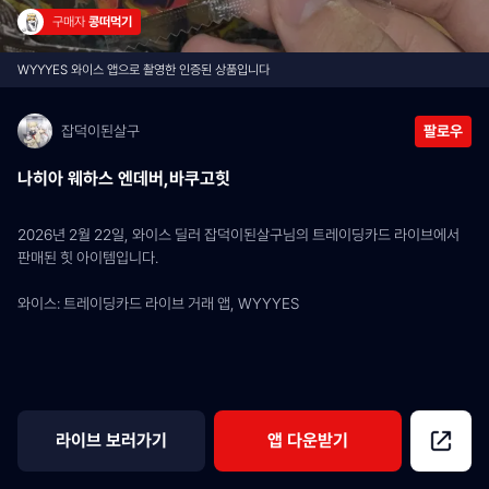
구매자 
콩떠먹기
WYYYES 와이스 앱으로 촬영한 인증된 상품입니다
잡덕이된살구
팔로우
나히아 웨하스 엔데버,바쿠고힛
2026년 2월 22일, 와이스 딜러 잡덕이된살구님의 트레이딩카드 라이브에서 
판매된 힛 아이템입니다.
와이스: 트레이딩카드 라이브 거래 앱, WYYYES
라이브 보러가기
앱 다운받기