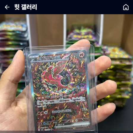
힛 갤러리